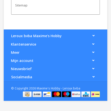
Sitemap
Leroux bvba Maxime's Hobby
Klantenservice
Meer
Mijn account
Nieuwsbrief
Socialmedia
© Copyright 2026 Maxime's Hobby - Leroux bvba