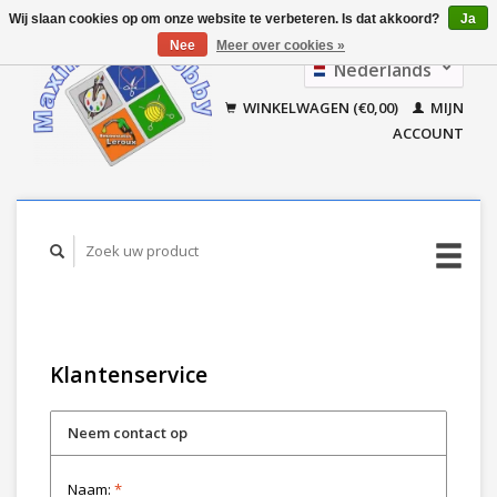
Wij slaan cookies op om onze website te verbeteren. Is dat akkoord?
Ja
Nee
Meer over cookies »
Nederlands
Français
WINKELWAGEN (€0,00)
MIJN
ACCOUNT
Klantenservice
Neem contact op
Naam:
*