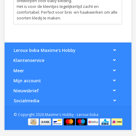
ontworpen voor baby kleding.
Het is voor de kleintjes tegelijkertijd zacht en
comfortabel. Perfect voor brei -en haakwerken om alle
soorten kledij te maken.
Leroux bvba Maxime's Hobby
Klantenservice
Meer
Mijn account
Nieuwsbrief
Socialmedia
© Copyright 2026 Maxime's Hobby - Leroux bvba