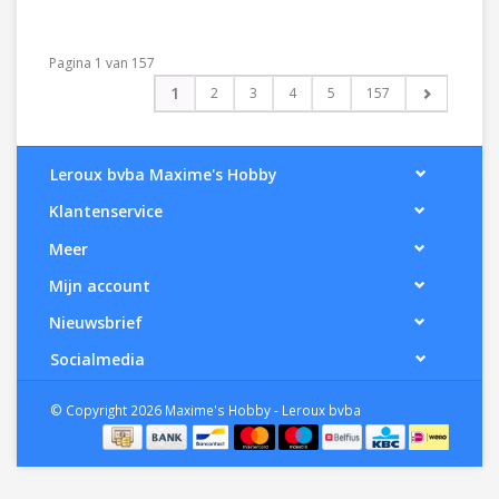
Pagina 1 van 157
1
2
3
4
5
157
Leroux bvba Maxime's Hobby
Klantenservice
Meer
Mijn account
Nieuwsbrief
Socialmedia
© Copyright 2026 Maxime's Hobby - Leroux bvba