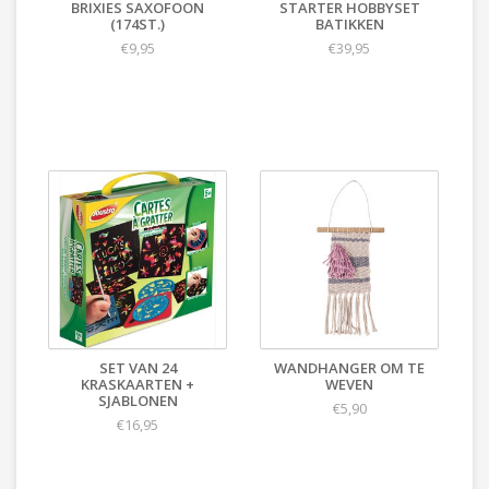
BRIXIES SAXOFOON
STARTER HOBBYSET
(174ST.)
BATIKKEN
€9,95
€39,95
SET VAN 24
WANDHANGER OM TE
KRASKAARTEN +
WEVEN
SJABLONEN
€5,90
€16,95