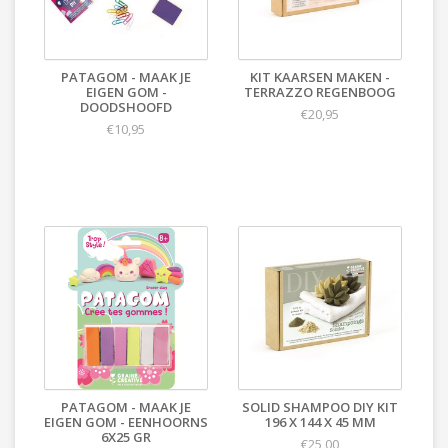
PATAGOM - MAAK JE
KIT KAARSEN MAKEN -
EIGEN GOM -
TERRAZZO REGENBOOG
DOODSHOOFD
€20,95
€10,95
PATAGOM - MAAK JE
SOLID SHAMPOO DIY KIT
EIGEN GOM - EENHOORNS
196 X 144 X 45 MM
6X25 GR
€25,00