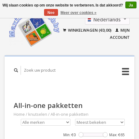
Wij slaan cookies op om onze website te verbeteren. Is dat akkoord?
Ja
Nee
Meer over cookies »
Nederlands
Français
WINKELWAGEN (€0,00)
MIJN
ACCOUNT
All-in-one pakketten
Home
/
knutselen
/
All-in-one pakketten
Min: €
0
Max: €
65