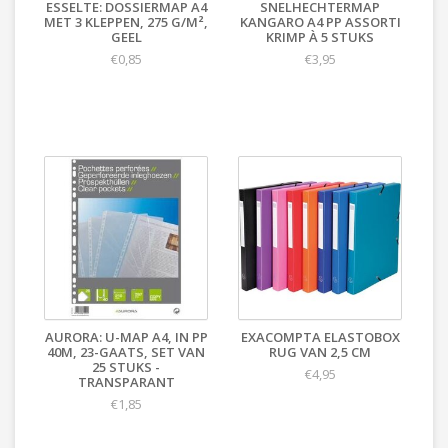
ESSELTE: DOSSIERMAP A4
SNELHECHTERMAP
MET 3 KLEPPEN, 275 G/M²,
KANGARO A4 PP ASSORTI
GEEL
KRIMP À 5 STUKS
€0,85
€3,95
AURORA: U-MAP A4, IN PP
EXACOMPTA ELASTOBOX
40Μ, 23-GAATS, SET VAN
RUG VAN 2,5 CM
25 STUKS -
€4,95
TRANSPARANT
€1,85