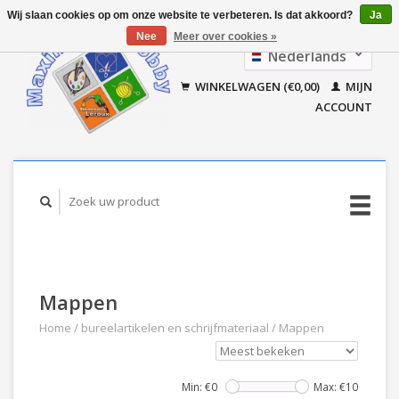
Wij slaan cookies op om onze website te verbeteren. Is dat akkoord?
Ja
Nee
Meer over cookies »
Nederlands
Français
WINKELWAGEN (€0,00)
MIJN
ACCOUNT
Mappen
Home
/
bureelartikelen en schrijfmateriaal
/
Mappen
Min: €
0
Max: €
10