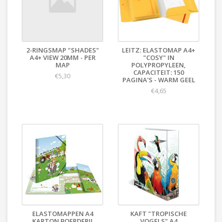
2-RINGSMAP "SHADES"
LEITZ: ELASTOMAP A4+
A4+ VIEW 20MM - PER
"COSY" IN
MAP
POLYPROPYLEEN,
CAPACITEIT: 150
€5,30
PAGINA'S - WARM GEEL
€4,65
ELASTOMAPPEN A4
KAFT "TROPISCHE
KARTON BOERDERIJ
VOGELS" A4