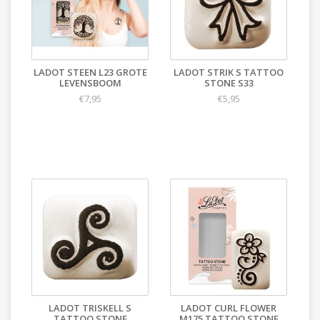
LADOT STEEN L23 GROTE
LADOT STRIK S TATTOO
LEVENSBOOM
STONE S33
€7,95
€5,95
LADOT TRISKELL S
LADOT CURL FLOWER
TATTOO STONE
M175 TATTOO STONE