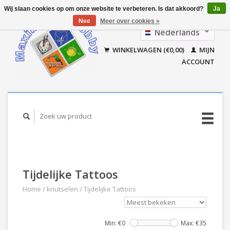
Wij slaan cookies op om onze website te verbeteren. Is dat akkoord?
Ja
Nee
Meer over cookies »
Nederlands
Français
WINKELWAGEN (€0,00)
MIJN
ACCOUNT
Tijdelijke Tattoos
Home
/
knutselen
/
Tijdelijke Tattoos
Min: €
0
Max: €
35