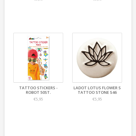
TATTOO STICKERS -
LADOT LOTUS FLOWER S
ROBOT 50ST.
TATTOO STONE S46
€5,95
€5,95