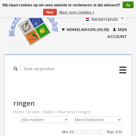
Wij slaan cookies op om onze website te verbeteren. Is dat akkoord?
Ja
Nee
Meer over cookies »
Nederlands
Français
WINKELWAGEN (€0,00)
MIJN
ACCOUNT
ringen
Home
/
Breien - Haken - Macramé
/
ringen
Min: €
0
Max: €
30