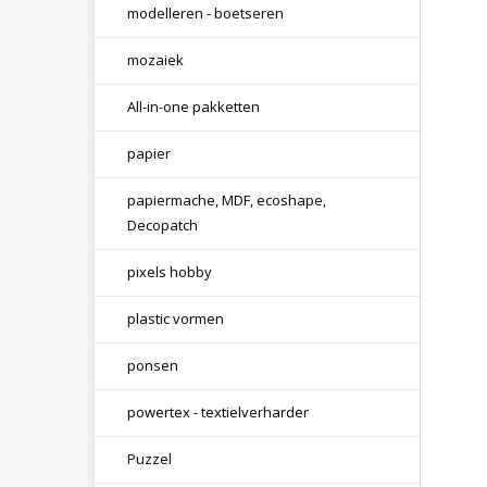
modelleren - boetseren
mozaiek
All-in-one pakketten
papier
papiermache, MDF, ecoshape,
Decopatch
pixels hobby
plastic vormen
ponsen
powertex - textielverharder
Puzzel