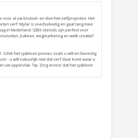
r voor al uw knutsel- en doe-het-zelfprojecten. Het
rten verf. Mylar is voedselveilig en gaat lang mee
aag in Nederland. QBIX-stencils zijn perfect voor
, knutselen, bakken, wegmarkering en welk creatief
. Schik het sjabloon precies zoals u wilt en bevestig
n - u wilt natuurlijk niet dat verf daar komt waar u
 van uw oppervlak. Tip: Zorg ervoor dat het sjabloon