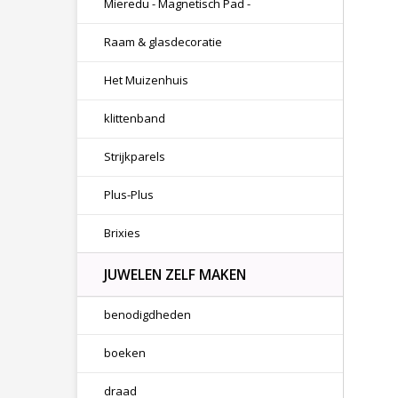
Mieredu - Magnetisch Pad -
Raam & glasdecoratie
Het Muizenhuis
klittenband
Strijkparels
Plus-Plus
Brixies
JUWELEN ZELF MAKEN
benodigdheden
boeken
draad