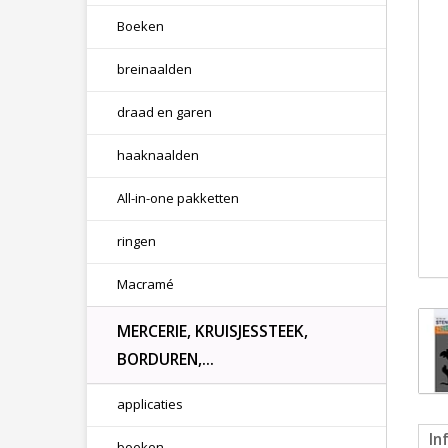
Boeken
breinaalden
draad en garen
haaknaalden
All-in-one pakketten
ringen
Macramé
MERCERIE, KRUISJESSTEEK,
BORDUREN,...
applicaties
In
boeken