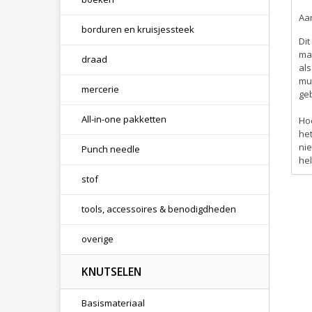
Aan
borduren en kruisjessteek
Dit
mat
draad
als
mur
mercerie
ge
All-in-one pakketten
Hoe
het
nie
Punch needle
hel
stof
tools, accessoires & benodigdheden
overige
KNUTSELEN
Basismateriaal