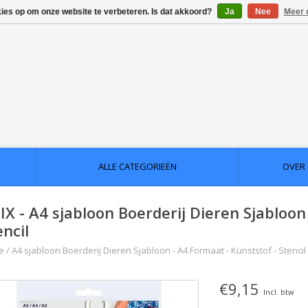
kies op om onze website te verbeteren. Is dat akkoord?
Ja
Nee
Meer 
ALLE CATEGORIEËN
OVER
IX - A4 sjabloon Boerderij Dieren Sjabloon
encil
e
/
A4 sjabloon Boerderij Dieren Sjabloon - A4 Formaat - Kunststof - Stencil
€9,15
Incl. btw