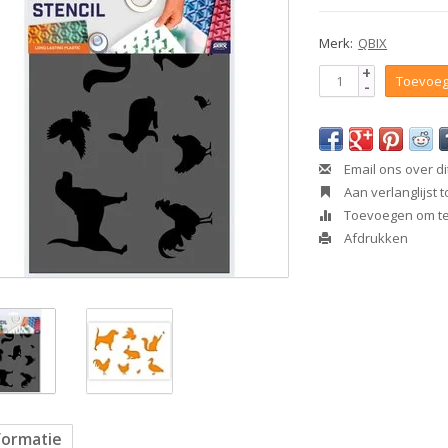
Merk:
QBIX
+
Toevoeg
-
Email ons over di
Aan verlanglijst
Toevoegen om te 
Afdrukken
formatie