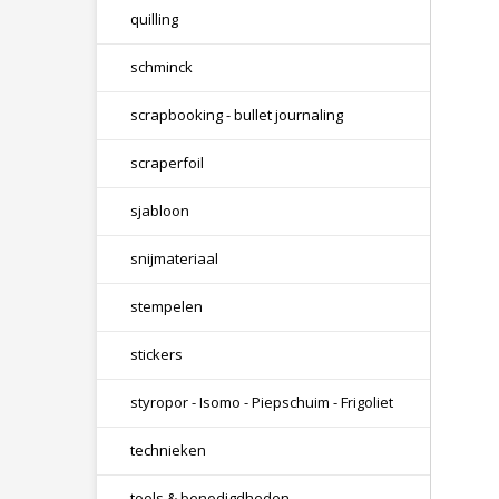
quilling
schminck
scrapbooking - bullet journaling
scraperfoil
sjabloon
snijmateriaal
stempelen
stickers
styropor - Isomo - Piepschuim - Frigoliet
technieken
tools & benodigdheden