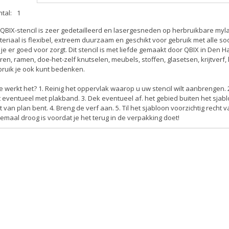
tal:
1
 QBIX-stencil is zeer gedetailleerd en lasergesneden op herbruikbare myla
eriaal is flexibel, extreem duurzaam en geschikt voor gebruik met alle soo
 je er goed voor zorgt. Dit stencil is met liefde gemaakt door QBIX in Den H
en, ramen, doe-het-zelf knutselen, meubels, stoffen, glasetsen, krijtverf
bruik je ook kunt bedenken.
 werkt het? 1. Reinig het oppervlak waarop u uw stencil wilt aanbrengen. 2
 eventueel met plakband. 3. Dek eventueel af. het gebied buiten het sjabloo
t van plan bent. 4. Breng de verf aan. 5. Til het sjabloon voorzichtig recht
emaal droog is voordat je het terug in de verpakking doet!