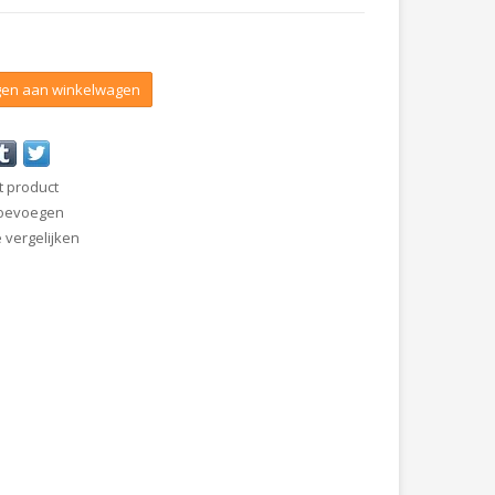
en aan winkelwagen
t product
 toevoegen
vergelijken