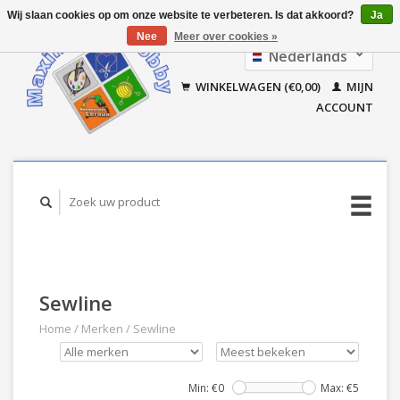
Wij slaan cookies op om onze website te verbeteren. Is dat akkoord?
Ja
Nee
Meer over cookies »
Nederlands
Français
WINKELWAGEN (€0,00)
MIJN
ACCOUNT
Sewline
Home
/
Merken
/
Sewline
Min: €
0
Max: €
5