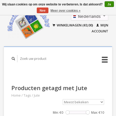
Wij slaan cookies op om onze website te verbeteren. Is dat akkoord?
Ja
Nee
Meer over cookies »
Nederlands
Français
WINKELWAGEN (€0,00)
MIJN
ACCOUNT
Producten getagd met Jute
Home
/
Tags
/
Jute
Min: €
0
Max: €
10