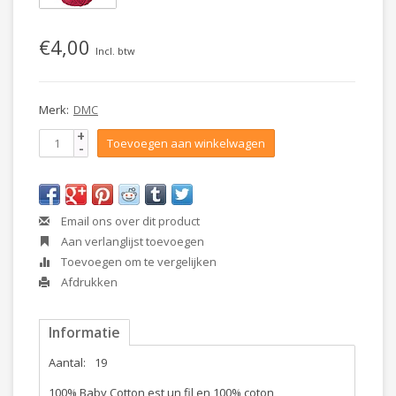
€4,00
Incl. btw
Merk:
DMC
+
Toevoegen aan winkelwagen
-
Email ons over dit product
Aan verlanglijst toevoegen
Toevoegen om te vergelijken
Afdrukken
Informatie
Aantal:
19
100% Baby Cotton est un fil en 100% coton