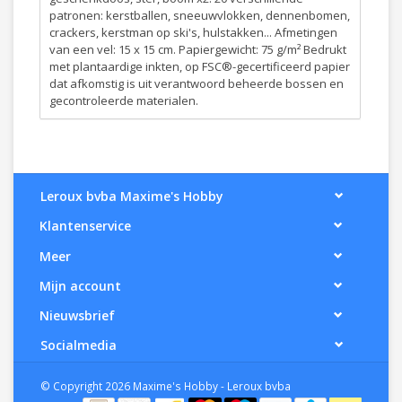
patronen: kerstballen, sneeuwvlokken, dennenbomen,
crackers, kerstman op ski's, hulstakken... Afmetingen
van een vel: 15 x 15 cm. Papiergewicht: 75 g/m² Bedrukt
met plantaardige inkten, op FSC®-gecertificeerd papier
dat afkomstig is uit verantwoord beheerde bossen en
gecontroleerde materialen.
Leroux bvba Maxime's Hobby
Klantenservice
Meer
Mijn account
Nieuwsbrief
Socialmedia
© Copyright 2026 Maxime's Hobby - Leroux bvba