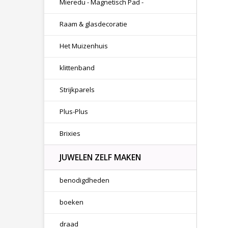
Mieredu - Magnetisch Pad -
Raam & glasdecoratie
Het Muizenhuis
klittenband
Strijkparels
Plus-Plus
Brixies
JUWELEN ZELF MAKEN
benodigdheden
boeken
draad