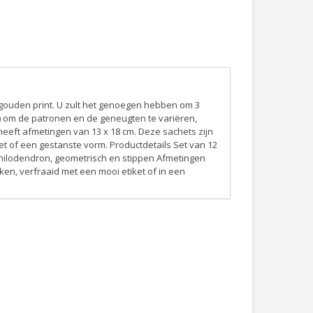
n gouden print. U zult het genoegen hebben om 3
) om de patronen en de geneugten te variëren,
heeft afmetingen van 13 x 18 cm. Deze sachets zijn
et of een gestanste vorm. Productdetails Set van 12
 philodendron, geometrisch en stippen Afmetingen
kken, verfraaid met een mooi etiket of in een