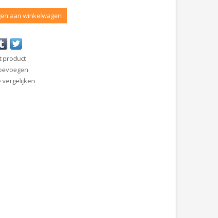
en aan winkelwagen
t product
 toevoegen
vergelijken