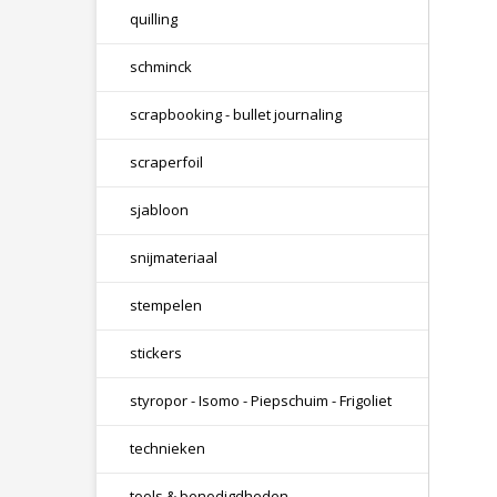
quilling
schminck
scrapbooking - bullet journaling
scraperfoil
sjabloon
snijmateriaal
stempelen
stickers
styropor - Isomo - Piepschuim - Frigoliet
technieken
tools & benodigdheden