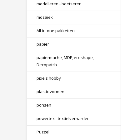
modelleren - boetseren
mozaiek
All-in-one pakketten
papier
papiermache, MDF, ecoshape,
Decopatch
pixels hobby
plastic vormen
ponsen
powertex - textielverharder
Puzzel