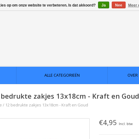
kies op om onze website te verbeteren. Is dat akkoord?
Ja
Nee
Meer 
ALLE CATEGORIEËN
OVER
 bedrukte zakjes 13x18cm - Kraft en Goud
e
/
12 bedrukte zakjes 13x18cm - Kraft en Goud
€4,95
Incl. btw