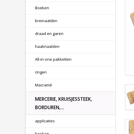
Boeken
breinaalden
draad en garen
haaknaalden
All-in-one pakketten
ringen
Macramé
MERCERIE, KRUISJESSTEEK,
BORDUREN,...
applicaties
boeken