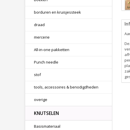
borduren en kruisjessteek
In
draad
Aan
mercerie
Dez
ve
All-in-one pakketten
afh
per
Punch needle
pla
zak
stof
ge
tools, accessoires & benodigdheden
overige
KNUTSELEN
Basismateriaal