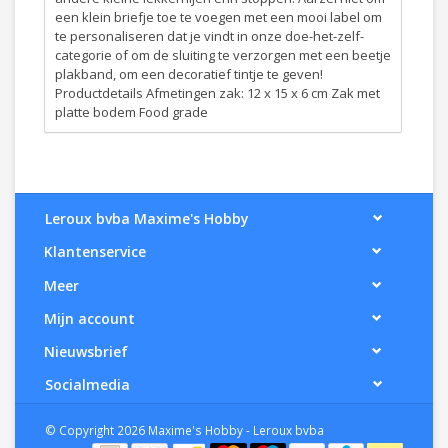
een klein briefje toe te voegen met een mooi label om
te personaliseren dat je vindt in onze doe-het-zelf-
categorie of om de sluiting te verzorgen met een beetje
plakband, om een decoratief tintje te geven!
Productdetails Afmetingen zak: 12 x 15 x 6 cm Zak met
platte bodem Food grade
Leroux bvba Maxime's Hobby
Klantenservice
Meer
Mijn account
Nieuwsbrief
Socialmedia
© Copyright 2026 Maxime's Hobby - Leroux bvba