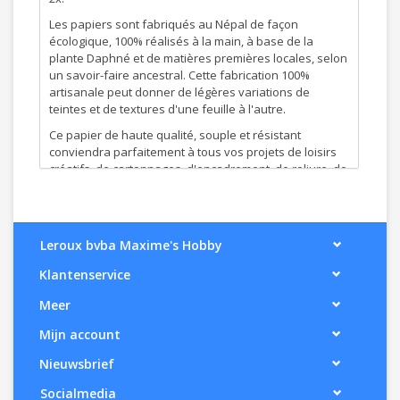
Les papiers sont fabriqués au Népal de façon
écologique, 100% réalisés à la main, à base de la
plante Daphné et de matières premières locales, selon
un savoir-faire ancestral. Cette fabrication 100%
artisanale peut donner de légères variations de
teintes et de textures d'une feuille à l'autre.
Ce papier de haute qualité, souple et résistant
conviendra parfaitement à tous vos projets de loisirs
créatifs, de cartonnages, d'encadrement, de reliure, de
carterie et de décoration de vos supports en carton.
Leroux bvba Maxime's Hobby
Klantenservice
Meer
Mijn account
Nieuwsbrief
Socialmedia