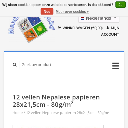
Wij slaan cookies op om onze website te verbeteren. Is dat akkoord?
Ja
Nee
Meer over cookies »
Nederlands
Français
WINKELWAGEN (€0,00)
MIJN
ACCOUNT
12 vellen Nepalese papieren
28x21,5cm - 80g/m²
Home
/
12 vellen Nepalese papieren 28x21,5cm - 80g/m²