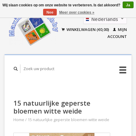
Wij slaan cookies op om onze website te verbeteren. Is dat akkoord?
Ja
Nee
Meer over cookies »
Nederlands
Français
WINKELWAGEN (€0,00)
MIJN
ACCOUNT
15 natuurlijke geperste
bloemen witte weide
Home
/
15 natuurlijke geperste bloemen witte weide