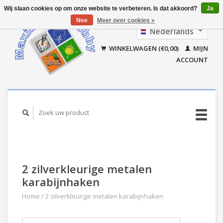
Wij slaan cookies op om onze website te verbeteren. Is dat akkoord?
Ja
Nee
Meer over cookies »
Nederlands
Français
WINKELWAGEN (€0,00)
MIJN
ACCOUNT
2 zilverkleurige metalen
karabijnhaken
Home
/
2 zilverkleurige metalen karabijnhaken