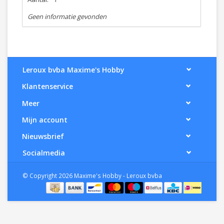
Geen informatie gevonden
Leroux bvba Maxime's Hobby
Klantenservice
Meer
Mijn account
Nieuwsbrief
Socialmedia
© Copyright 2026 Maxime's Hobby - Leroux bvba