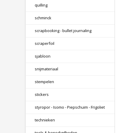
quilling
schminck
scrapbooking - bullet journaling
scraperfoil
sjabloon
snijmateriaal
stempelen
stickers
styropor - Isomo - Piepschuim - Frigoliet
technieken
tools & benodigdheden