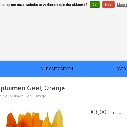
kies op om onze website te verbeteren. Is dat akkoord?
Ja
Nee
Meer 
ALLE CATEGORIEËN
OVER
 pluimen Geel, Oranje
e
/
28 pluimen Geel, Oranje
€3,00
Incl. btw