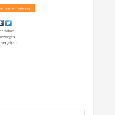
en aan winkelwagen
t product
 toevoegen
vergelijken