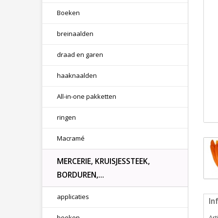
Boeken
breinaalden
draad en garen
haaknaalden
All-in-one pakketten
ringen
Macramé
MERCERIE, KRUISJESSTEEK,
BORDUREN,...
applicaties
In
boeken
Ar