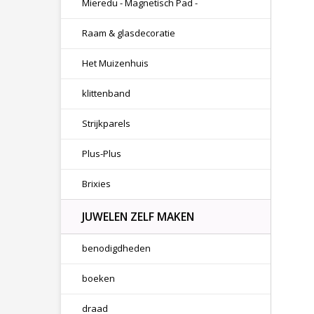
Mieredu - Magnetisch Pad -
Raam & glasdecoratie
Het Muizenhuis
klittenband
Strijkparels
Plus-Plus
Brixies
JUWELEN ZELF MAKEN
benodigdheden
boeken
draad