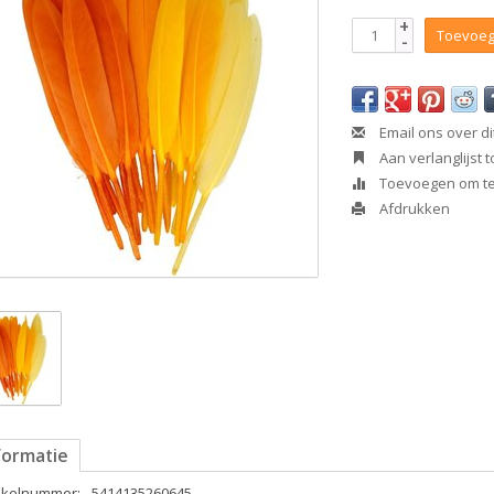
+
Toevoeg
-
Email ons over di
Aan verlanglijst
Toevoegen om te 
Afdrukken
formatie
tikelnummer:
5414135260645