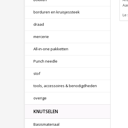
Aan
borduren en kruisjessteek
Le 
draad
mercerie
All-in-one pakketten
Punch needle
stof
tools, accessoires & benodigdheden
overige
KNUTSELEN
Basismateriaal