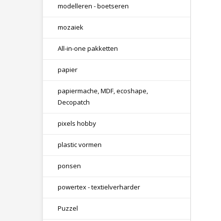
modelleren - boetseren
mozaiek
All-in-one pakketten
papier
papiermache, MDF, ecoshape,
Decopatch
pixels hobby
plastic vormen
ponsen
powertex - textielverharder
Puzzel