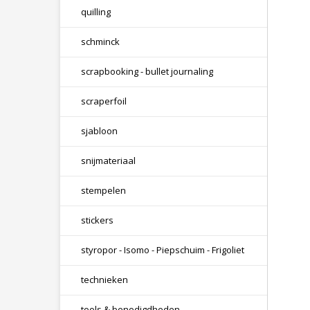
quilling
schminck
scrapbooking - bullet journaling
scraperfoil
sjabloon
snijmateriaal
stempelen
stickers
styropor - Isomo - Piepschuim - Frigoliet
technieken
tools & benodigdheden