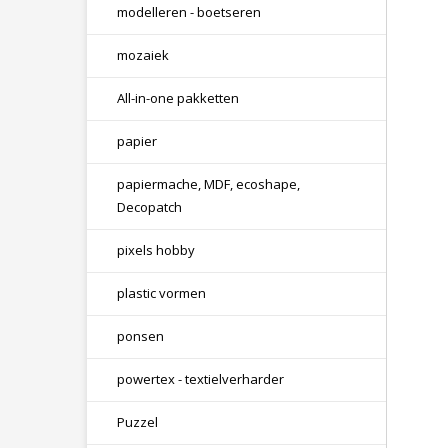
modelleren - boetseren
mozaiek
All-in-one pakketten
papier
papiermache, MDF, ecoshape,
Decopatch
pixels hobby
plastic vormen
ponsen
powertex - textielverharder
Puzzel