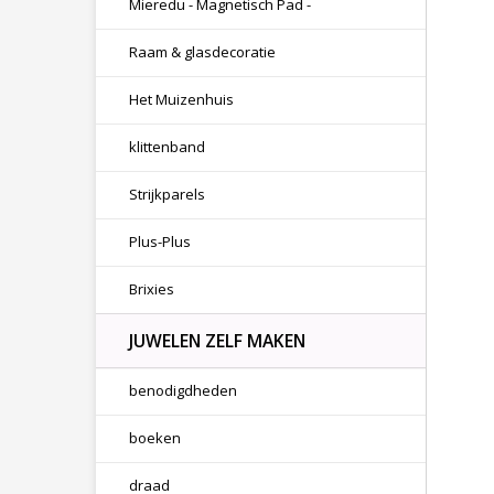
Mieredu - Magnetisch Pad -
Raam & glasdecoratie
Het Muizenhuis
klittenband
Strijkparels
Plus-Plus
Brixies
JUWELEN ZELF MAKEN
benodigdheden
boeken
draad