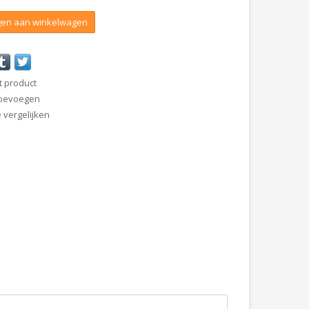
en aan winkelwagen
t product
 toevoegen
vergelijken