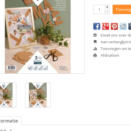
+
Toevoeg
-
Email ons over di
Aan verlanglijst
Toevoegen om te 
Afdrukken
formatie
tal:
3