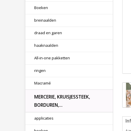
Boeken
breinaalden
draad en garen
haaknaalden
All-in-one pakketten
ringen
Macramé
MERCERIE, KRUISJESSTEEK,
BORDUREN,...
applicaties
In
boeken
Aan