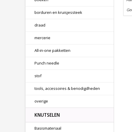
Ge
borduren en kruisjessteek
draad
mercerie
All-in-one pakketten
Punch needle
stof
tools, accessoires & benodigdheden
overige
KNUTSELEN
Basismateriaal