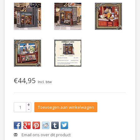
€44,95
Incl. btw
+
Toevoegen aan winkelwagen
-
Email ons over dit product