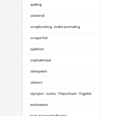
quilling
schminck
scrapbooking - bullet journaling
scraperfoil
sjabloon
snijmateriaal
stempelen
stickers
styropor - Isomo - Piepschuim - Frigoliet
technieken
tools & benodigdheden