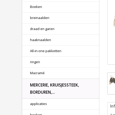
Boeken
breinaalden
draad en garen
haaknaalden
All-in-one pakketten
ringen
Macramé
MERCERIE, KRUISJESSTEEK,
BORDUREN,...
applicaties
In
boeken
Aan