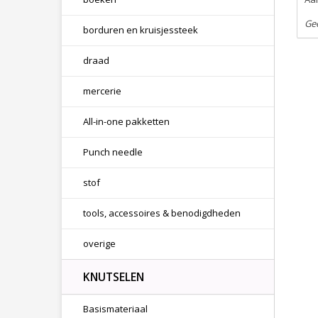
Ge
borduren en kruisjessteek
draad
mercerie
All-in-one pakketten
Punch needle
stof
tools, accessoires & benodigdheden
overige
KNUTSELEN
Basismateriaal