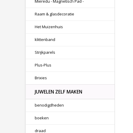
Mieredu - Magnetisch Pad -
Raam & glasdecoratie
Het Muizenhuis
klittenband
Strijkparels
Plus-Plus
Brixies
JUWELEN ZELF MAKEN
benodigdheden
boeken
draad