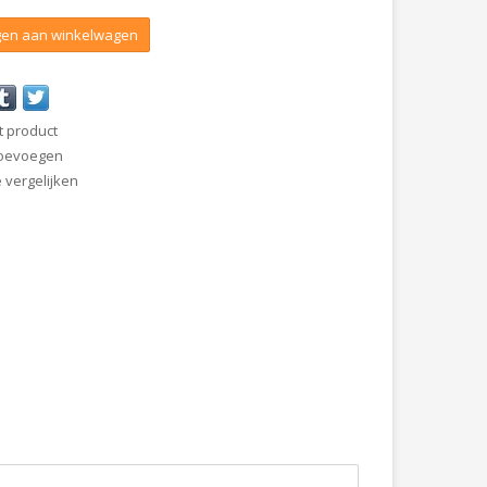
en aan winkelwagen
t product
 toevoegen
vergelijken