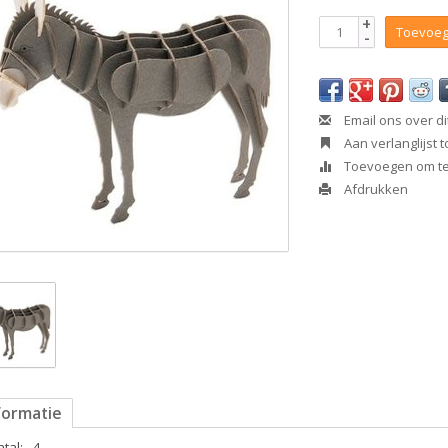
+
Toevoeg
-
Email ons over di
Aan verlanglijst
Toevoegen om te 
Afdrukken
formatie
tal:
4