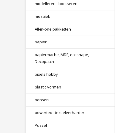
modelleren - boetseren
mozaiek
All-in-one pakketten
papier
papiermache, MDF, ecoshape,
Decopatch
pixels hobby
plastic vormen
ponsen
powertex - textielverharder
Puzzel