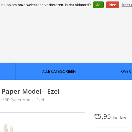
kies op om onze website te verbeteren. Is dat akkoord?
Ja
Nee
Meer 
ALLE CATEGORIEËN
OVER
 Paper Model - Ezel
e
/
3D Paper Model - Ezel
€5,95
Incl. btw