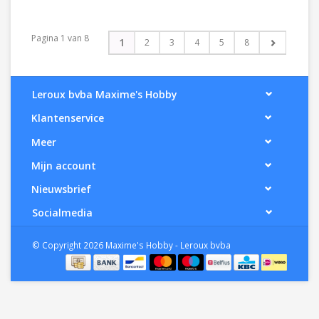
Pagina 1 van 8
1
2
3
4
5
8
Leroux bvba Maxime's Hobby
Klantenservice
Meer
Mijn account
Nieuwsbrief
Socialmedia
© Copyright 2026 Maxime's Hobby - Leroux bvba