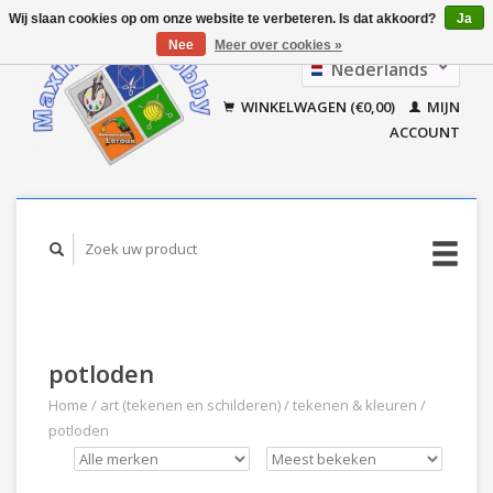
Wij slaan cookies op om onze website te verbeteren. Is dat akkoord?
Ja
Nee
Meer over cookies »
Nederlands
Français
WINKELWAGEN (€0,00)
MIJN
ACCOUNT
potloden
Home
/
art (tekenen en schilderen)
/
tekenen & kleuren
/
potloden