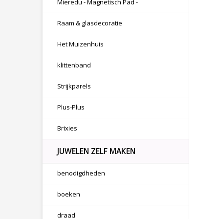
Mieredu - Magnetisch Pad -
Raam & glasdecoratie
Het Muizenhuis
klittenband
Strijkparels
Plus-Plus
Brixies
JUWELEN ZELF MAKEN
benodigdheden
boeken
draad