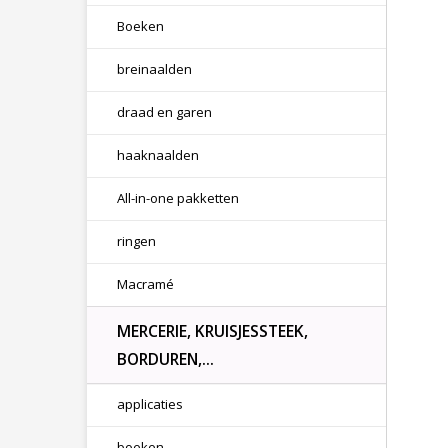
Boeken
breinaalden
draad en garen
haaknaalden
All-in-one pakketten
ringen
Macramé
MERCERIE, KRUISJESSTEEK,
BORDUREN,...
applicaties
boeken