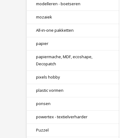
modelleren - boetseren
mozaiek
All-in-one pakketten
papier
papiermache, MDF, ecoshape,
Decopatch
pixels hobby
plastic vormen
ponsen
powertex - textielverharder
Puzzel