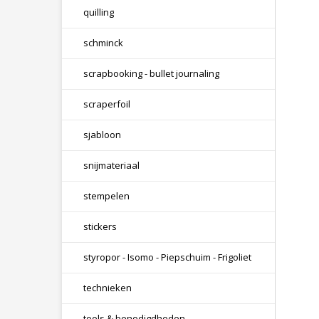
quilling
schminck
scrapbooking - bullet journaling
scraperfoil
sjabloon
snijmateriaal
stempelen
stickers
styropor - Isomo - Piepschuim - Frigoliet
technieken
tools & benodigdheden