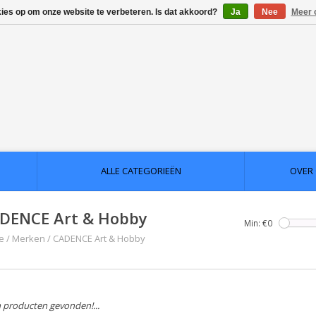
kies op om onze website te verbeteren. Is dat akkoord?
Ja
Nee
Meer 
ALLE CATEGORIEËN
OVER
DENCE Art & Hobby
Min: €
0
e
/
Merken
/
CADENCE Art & Hobby
 producten gevonden!...