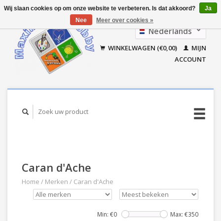
Wij slaan cookies op om onze website te verbeteren. Is dat akkoord?
Ja
Nee
Meer over cookies »
Nederlands
Français
WINKELWAGEN (€0,00)
MIJN
ACCOUNT
Caran d'Ache
Home
/
Merken
/
Caran d'Ache
Min: €
0
Max: €
350