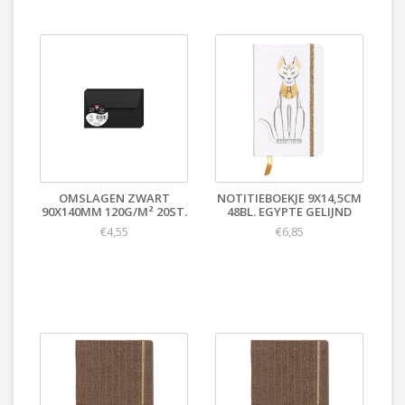
OMSLAGEN ZWART
NOTITIEBOEKJE 9X14,5CM
90X140MM 120G/M² 20ST.
48BL. EGYPTE GELIJND
€4,55
€6,85