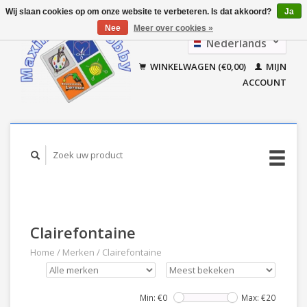
Wij slaan cookies op om onze website te verbeteren. Is dat akkoord?
Ja
Nee
Meer over cookies »
Nederlands
Français
WINKELWAGEN (€0,00)
MIJN
ACCOUNT
Clairefontaine
Home
/
Merken
/
Clairefontaine
Min: €
0
Max: €
20