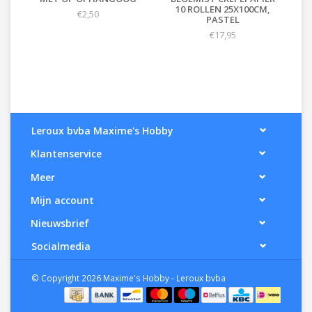
10 ROLLEN 25X100CM,
€2,50
PASTEL
€17,95
Leroux bvba Maxime's Hobby
Klantenservice
Meer
Mijn account
Nieuwsbrief
Socialmedia
© Copyright 2026 Maxime's Hobby - Leroux bvba