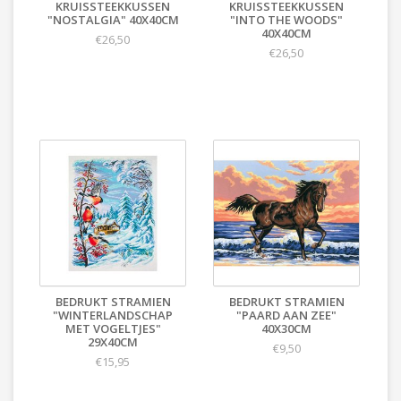
KRUISSTEEKKUSSEN
KRUISSTEEKKUSSEN
"NOSTALGIA" 40X40CM
"INTO THE WOODS"
40X40CM
€26,50
€26,50
BEDRUKT STRAMIEN
BEDRUKT STRAMIEN
"WINTERLANDSCHAP
"PAARD AAN ZEE"
MET VOGELTJES"
40X30CM
29X40CM
€9,50
€15,95