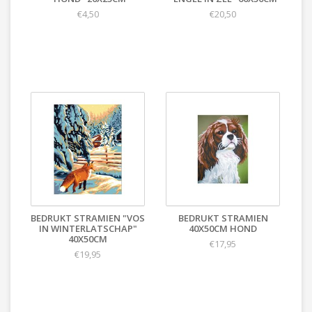
€4,50
€20,50
BEDRUKT STRAMIEN "VOS
BEDRUKT STRAMIEN
IN WINTERLATSCHAP"
40X50CM HOND
40X50CM
€17,95
€19,95