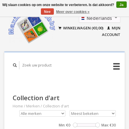
Wij slaan cookies op om onze website te verbeteren. Is dat akkoord?
Ja
Nee
Meer over cookies »
Nederlands
Français
WINKELWAGEN (€0,00)
MIJN
ACCOUNT
Collection d'art
Home
/
Merken
/
Collection d'art
Min: €
0
Max: €
30