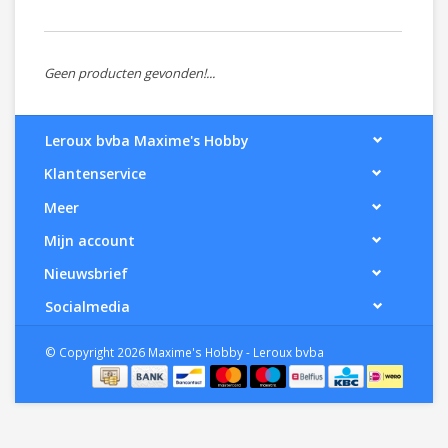
Geen producten gevonden!...
Leroux bvba Maxime's Hobby
Klantenservice
Meer
Mijn account
Nieuwsbrief
Socialmedia
© Copyright 2026 Maxime's Hobby - Leroux bvba