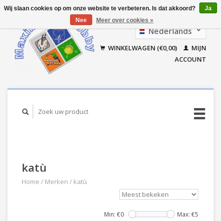
Wij slaan cookies op om onze website te verbeteren. Is dat akkoord?
Ja
Nee
Meer over cookies »
Nederlands
Français
WINKELWAGEN (€0,00)
MIJN
ACCOUNT
katù
Home
/
Merken
/
katù
Min: €
0
Max: €
5