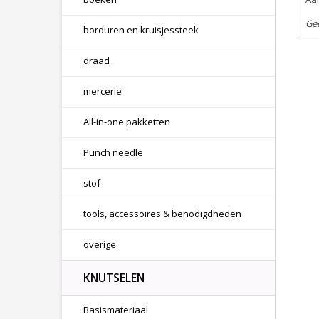
Ge
borduren en kruisjessteek
draad
mercerie
All-in-one pakketten
Punch needle
stof
tools, accessoires & benodigdheden
overige
KNUTSELEN
Basismateriaal