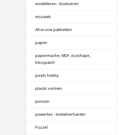
modelleren - boetseren
mozaiek
All-in-one pakketten
papier
papiermache, MDF, ecoshape,
Decopatch
pixels hobby
plastic vormen
ponsen
powertex - textielverharder
Puzzel