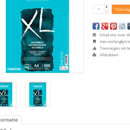
+
Toevoeg
-
Email ons over di
Aan verlanglijst
Toevoegen om te 
Afdrukken
formatie
tal:
1