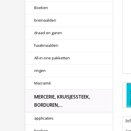
Boeken
breinaalden
draad en garen
haaknaalden
All-in-one pakketten
ringen
Macramé
MERCERIE, KRUISJESSTEEK,
BORDUREN,...
applicaties
In
boeken
Aan