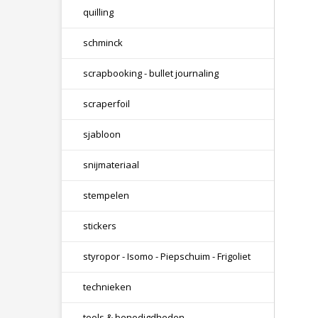
quilling
schminck
scrapbooking - bullet journaling
scraperfoil
sjabloon
snijmateriaal
stempelen
stickers
styropor - Isomo - Piepschuim - Frigoliet
technieken
tools & benodigdheden