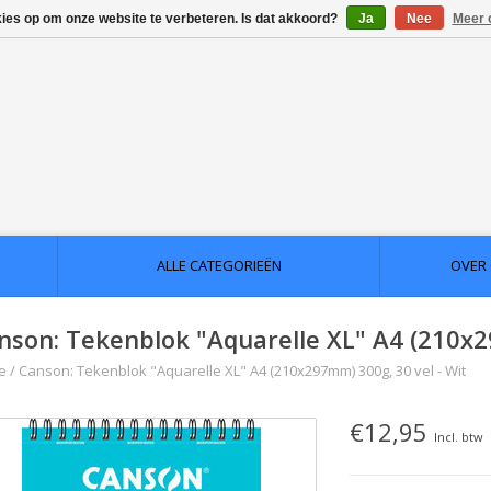
kies op om onze website te verbeteren. Is dat akkoord?
Ja
Nee
Meer 
ALLE CATEGORIEËN
OVER
nson: Tekenblok "Aquarelle XL" A4 (210x2
e
/
Canson: Tekenblok "Aquarelle XL" A4 (210x297mm) 300g, 30 vel - Wit
€12,95
Incl. btw