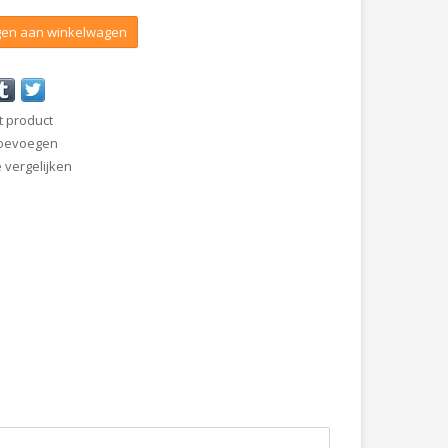
en aan winkelwagen
t product
 toevoegen
vergelijken