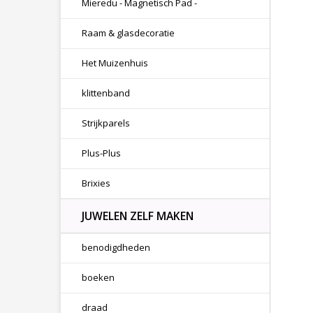
Mieredu - Magnetisch Pad -
Raam & glasdecoratie
Het Muizenhuis
klittenband
Strijkparels
Plus-Plus
Brixies
JUWELEN ZELF MAKEN
benodigdheden
boeken
draad