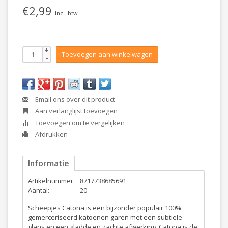
€2,99
Incl. btw
+
Toevoegen aan winkelwagen
-
Email ons over dit product
Aan verlanglijst toevoegen
Toevoegen om te vergelijken
Afdrukken
Informatie
Artikelnummer:
8717738685691
Aantal:
20
Scheepjes Catona
is een bijzonder populair 100%
gemerceriseerd katoenen garen met een subtiele
glans en een gladde en zachte afwerking. Catona is de