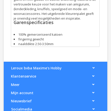
vertrouwde keuze voor het maken van amigurumi,
(kinder)kleding, knuffels, speelgoed en mode- en
woonaccessoires. Het uitgebreide kleurenpalet geeft
je oneindig veel mogelijkheden en inspiratie.
Garenspecificaties
100% gemerceriseerd katoen
fingering gewicht
naalddikte 2.50-3.50mm
125 meter per bol van 50 gram
26 steken x 36 naalden met 2.50mm naalden meet
10 x 10cm
machinewasbaar tot 40°C
150 verschillende unikleuren
Leroux bvba Maxime's Hobby
Klantenservice
Meer
Mijn account
Nieuwsbrief
Socialmedia