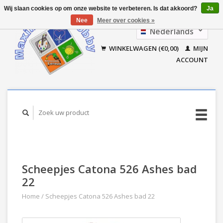
Wij slaan cookies op om onze website te verbeteren. Is dat akkoord?
Ja
Nee
Meer over cookies »
Nederlands
Français
WINKELWAGEN (€0,00)
MIJN
ACCOUNT
Scheepjes Catona 526 Ashes bad
22
Home
/
Scheepjes Catona 526 Ashes bad 22