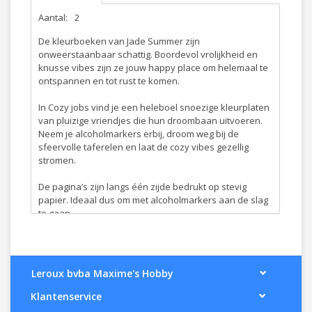
Aantal:
2
De kleurboeken van Jade Summer zijn
onweerstaanbaar schattig. Boordevol vrolijkheid en
knusse vibes zijn ze jouw happy place om helemaal te
ontspannen en tot rust te komen.
In Cozy jobs vind je een heleboel snoezige kleurplaten
van pluizige vriendjes die hun droombaan uitvoeren.
Neem je alcoholmarkers erbij, droom weg bij de
sfeervolle taferelen en laat de cozy vibes gezellig
stromen.
De pagina’s zijn langs één zijde bedrukt op stevig
papier. Ideaal dus om met alcoholmarkers aan de slag
te gaan
- Een prachtige uitvoering in het Nederlands met een
mooie, matte cover
Leroux bvba Maxime's Hobby
- 40 handgetekende kleurplaten die op jouw creativiteit
wachten
Klantenservice