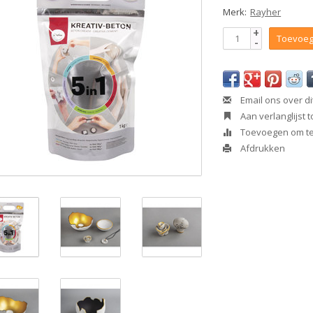
Merk:
Rayher
+
Toevoeg
-
Email ons over di
Aan verlanglijst
Toevoegen om te 
Afdrukken