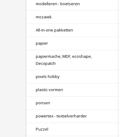
modelleren - boetseren
mozaiek
All-in-one pakketten
papier
papiermache, MDF, ecoshape,
Decopatch
pixels hobby
plastic vormen
ponsen
powertex - textielverharder
Puzzel