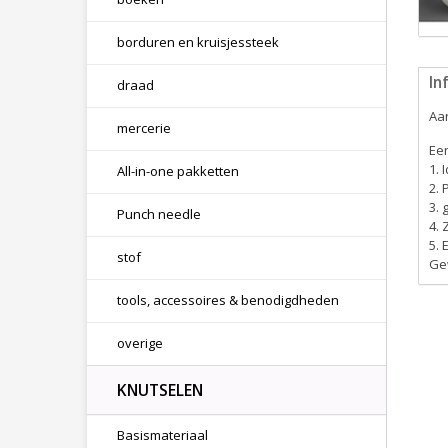
borduren en kruisjessteek
In
draad
Aan
mercerie
Een
1. 
All-in-one pakketten
2. 
3. 
Punch needle
4. 
5. 
stof
Ge
tools, accessoires & benodigdheden
overige
KNUTSELEN
Basismateriaal