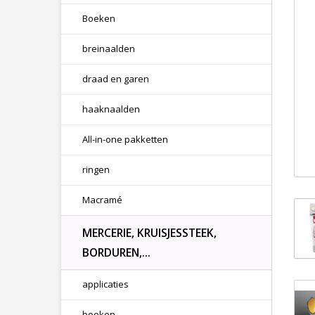
Boeken
breinaalden
draad en garen
haaknaalden
All-in-one pakketten
ringen
Macramé
MERCERIE, KRUISJESSTEEK,
BORDUREN,...
applicaties
boeken