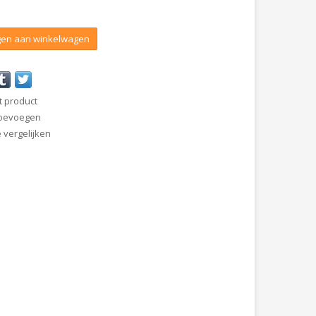
en aan winkelwagen
t product
 toevoegen
vergelijken