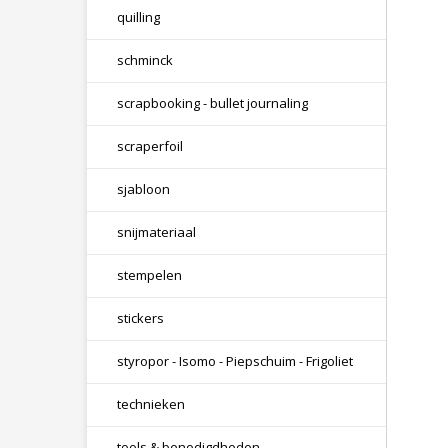
quilling
schminck
scrapbooking - bullet journaling
scraperfoil
sjabloon
snijmateriaal
stempelen
stickers
styropor - Isomo - Piepschuim - Frigoliet
technieken
tools & benodigdheden