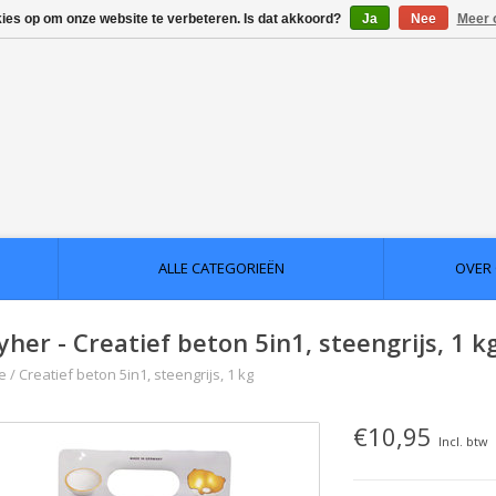
kies op om onze website te verbeteren. Is dat akkoord?
Ja
Nee
Meer 
ALLE CATEGORIEËN
OVER
yher - Creatief beton 5in1, steengrijs, 1 k
e
/
Creatief beton 5in1, steengrijs, 1 kg
€10,95
Incl. btw