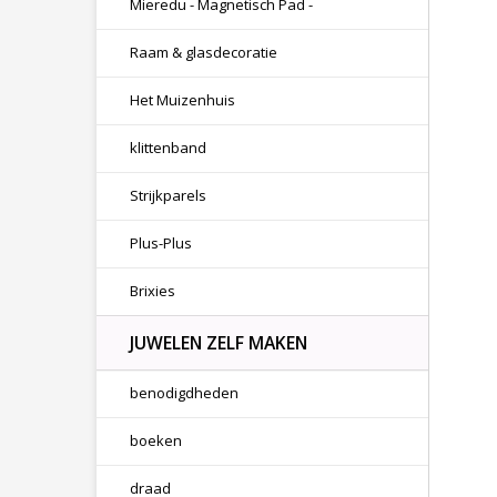
Mieredu - Magnetisch Pad -
Raam & glasdecoratie
Het Muizenhuis
klittenband
Strijkparels
Plus-Plus
Brixies
JUWELEN ZELF MAKEN
benodigdheden
boeken
draad