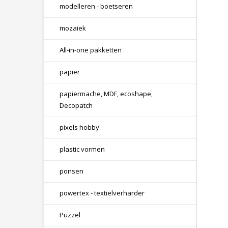
modelleren - boetseren
mozaiek
All-in-one pakketten
papier
papiermache, MDF, ecoshape,
Decopatch
pixels hobby
plastic vormen
ponsen
powertex - textielverharder
Puzzel