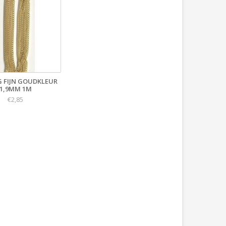
G FIJN GOUDKLEUR
1,9MM 1M
€2,85