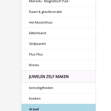
Mieredu - Magnetisch Pad -
Raam & glasdecoratie
Het Muizenhuis
klittenband
Strijkparels
Plus-Plus
Brixies
JUWELEN ZELF MAKEN
benodigdheden
boeken
draad