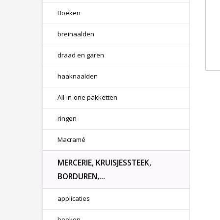
Boeken
breinaalden
draad en garen
haaknaalden
All-in-one pakketten
ringen
Macramé
MERCERIE, KRUISJESSTEEK,
BORDUREN,...
applicaties
boeken