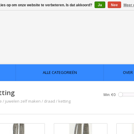
kies op om onze website te verbeteren. Is dat akkoord?
Ja
Nee
Meer 
ALLE CATEGORIEËN
OVER
tting
Min: €
0
e
/
juwelen zelf maken
/
draad
/
ketting