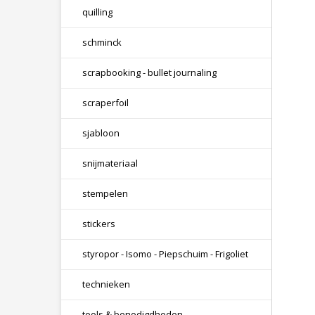
quilling
schminck
scrapbooking - bullet journaling
scraperfoil
sjabloon
snijmateriaal
stempelen
stickers
styropor - Isomo - Piepschuim - Frigoliet
technieken
tools & benodigdheden