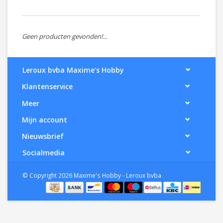
Geen producten gevonden!...
Leroux bvba Maxime's Hobby
Klantenservice
Meer
Mijn account
Nieuwsbrief
Socialmedia
© Copyright 2026 Maxime's Hobby - Leroux bvba