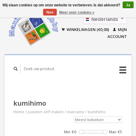
Wij slaan cookies op om onze website te verbeteren. Is dat akkoord?
Ja
Nee
Meer over cookies »
Nederlands
Français
WINKELWAGEN (€0,00)
MIJN
ACCOUNT
kumihimo
Home
/
juwelen zelf maken
/
macrame
/
kumihimo
Min: €
0
Max: €
5