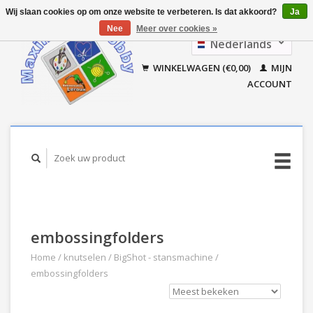
Wij slaan cookies op om onze website te verbeteren. Is dat akkoord?
Ja
Nee
Meer over cookies »
Nederlands
Français
WINKELWAGEN (€0,00)
MIJN
ACCOUNT
embossingfolders
Home
/
knutselen
/
BigShot - stansmachine
/
embossingfolders