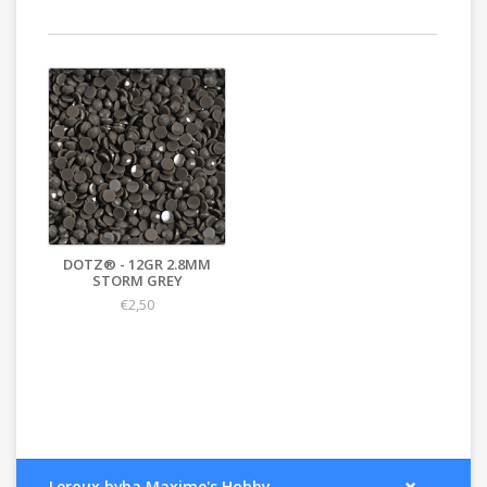
DOTZ® - 12GR 2.8MM
STORM GREY
€2,50
Leroux bvba Maxime's Hobby