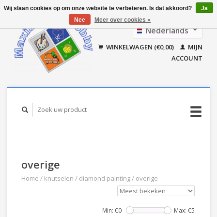
Wij slaan cookies op om onze website te verbeteren. Is dat akkoord?
Ja
Nee
Meer over cookies »
Nederlands
Français
WINKELWAGEN (€0,00)
MIJN
ACCOUNT
overige
Home
/
knutselen
/
diamond painting
/
overige
Min: €
0
Max: €
5