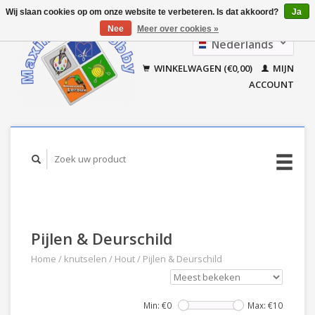
Wij slaan cookies op om onze website te verbeteren. Is dat akkoord?
Ja
Nee
Meer over cookies »
Nederlands
Français
WINKELWAGEN (€0,00)
MIJN
ACCOUNT
Pijlen & Deurschild
Home
/
knutselen
/
Hout
/
Pijlen & Deurschild
Min: €
0
Max: €
10