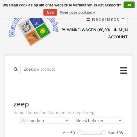
Wij slaan cookies op om onze website te verbeteren. Is dat akkoord?
Ja
Nee
Meer over cookies »
Nederlands
Français
WINKELWAGEN (€0,00)
MIJN
ACCOUNT
zeep
Home
/
knutselen
/
kaarsen en zeep
/
zeep
Min: €
0
Max: €
35