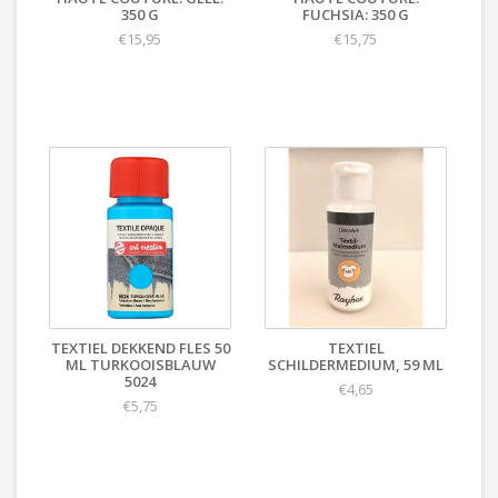
350 G
FUCHSIA: 350 G
€15,95
€15,75
TEXTIEL DEKKEND FLES 50
TEXTIEL
ML TURKOOISBLAUW
SCHILDERMEDIUM, 59 ML
5024
€4,65
€5,75