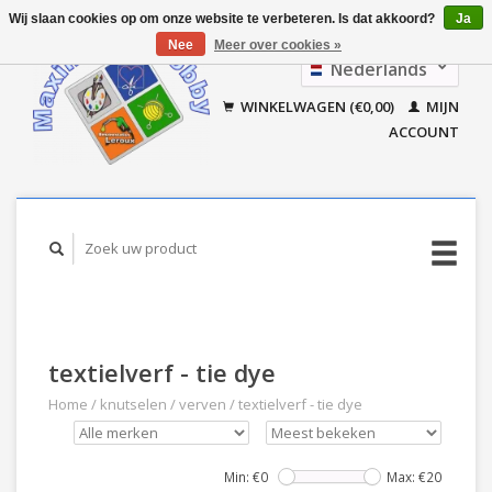
Wij slaan cookies op om onze website te verbeteren. Is dat akkoord?
Ja
Nee
Meer over cookies »
Nederlands
Français
WINKELWAGEN (€0,00)
MIJN
ACCOUNT
textielverf - tie dye
Home
/
knutselen
/
verven
/
textielverf - tie dye
Min: €
0
Max: €
20