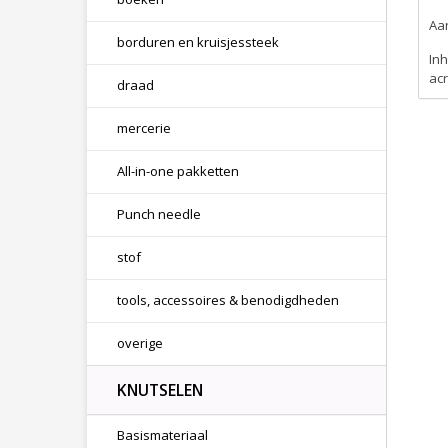
Aan
borduren en kruisjessteek
Inh
acr
draad
mercerie
All-in-one pakketten
Punch needle
stof
tools, accessoires & benodigdheden
overige
KNUTSELEN
Basismateriaal