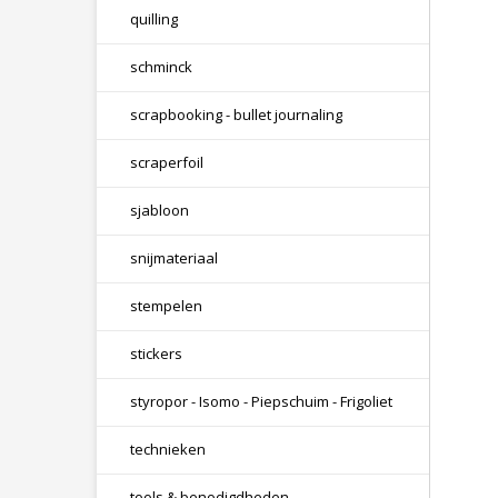
quilling
schminck
scrapbooking - bullet journaling
scraperfoil
sjabloon
snijmateriaal
stempelen
stickers
styropor - Isomo - Piepschuim - Frigoliet
technieken
tools & benodigdheden