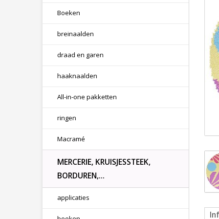
Boeken
breinaalden
draad en garen
haaknaalden
All-in-one pakketten
ringen
Macramé
MERCERIE, KRUISJESSTEEK,
BORDUREN,...
applicaties
In
boeken