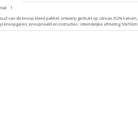
tal:
1
oud van dit knoop kleed pakket: ontwerp gedrukt op canvas (52% katoen, 48
yl knoopgaren, knoopnaald en instructies. Uiteindelijke afmeting 50x50cm 