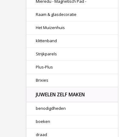
Mieredu - Magnetisch Pad -
Raam & glasdecoratie
Het Muizenhuis
klittenband
Strijkparels
Plus-Plus
Brixies
JUWELEN ZELF MAKEN
benodigdheden
boeken
draad