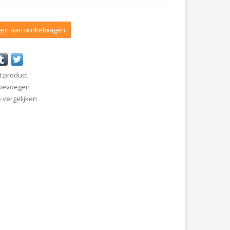
en aan winkelwagen
t product
 toevoegen
vergelijken