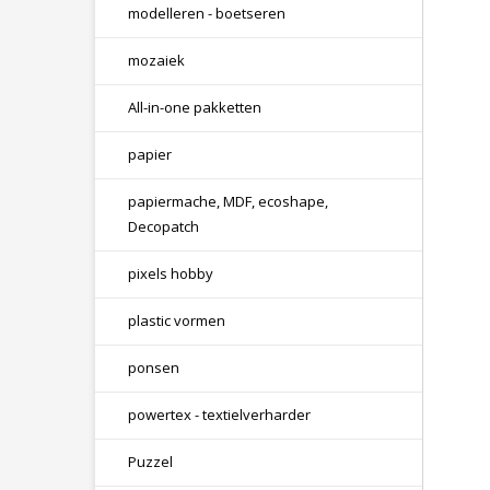
modelleren - boetseren
mozaiek
All-in-one pakketten
papier
papiermache, MDF, ecoshape,
Decopatch
pixels hobby
plastic vormen
ponsen
powertex - textielverharder
Puzzel