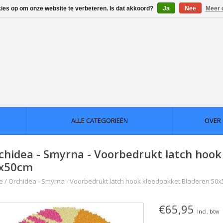
kies op om onze website te verbeteren. Is dat akkoord?
Ja
Nee
Meer 
ALLE CATEGORIEËN
OVER
chidea - Smyrna - Voorbedrukt latch hook
x50cm
e
/
Orchidea - Smyrna - Voorbedrukt latch hook kleedpakket Bladeren 50
€65,95
Incl. btw