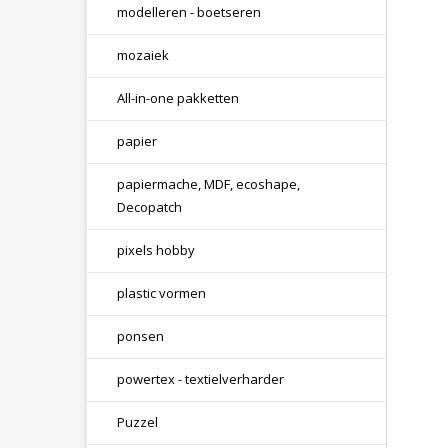
modelleren - boetseren
mozaiek
All-in-one pakketten
papier
papiermache, MDF, ecoshape,
Decopatch
pixels hobby
plastic vormen
ponsen
powertex - textielverharder
Puzzel