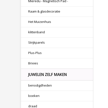
Mieredu - Magnetisch Pad -
Raam & glasdecoratie
Het Muizenhuis
klittenband
Strijkparels
Plus-Plus
Brixies
JUWELEN ZELF MAKEN
benodigdheden
boeken
draad