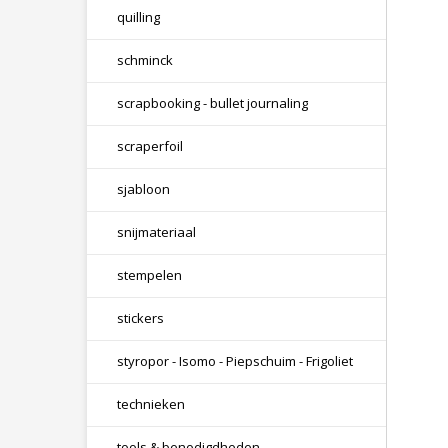
quilling
schminck
scrapbooking - bullet journaling
scraperfoil
sjabloon
snijmateriaal
stempelen
stickers
styropor - Isomo - Piepschuim - Frigoliet
technieken
tools & benodigdheden