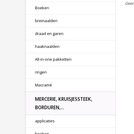
Geen
Boeken
breinaalden
draad en garen
haaknaalden
All-in-one pakketten
ringen
Macramé
MERCERIE, KRUISJESSTEEK,
BORDUREN,...
applicaties
boeken