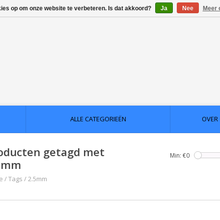
kies op om onze website te verbeteren. Is dat akkoord?
Ja
Nee
Meer 
ALLE CATEGORIEËN
OVER
oducten getagd met
Min: €
0
5mm
e
/
Tags
/
2.5mm