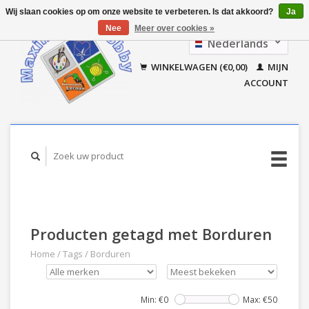
Wij slaan cookies op om onze website te verbeteren. Is dat akkoord?
Ja
Nee
Meer over cookies »
Nederlands
Français
WINKELWAGEN (€0,00)
MIJN
ACCOUNT
Producten getagd met Borduren
Home
/
Tags
/
Borduren
Min: €
0
Max: €
50