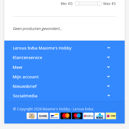
Min: €
0
Max: €
5
Geen producten gevonden!...
Leroux bvba Maxime's Hobby
Klantenservice
Meer
Mijn account
Nieuwsbrief
Socialmedia
© Copyright 2026 Maxime's Hobby - Leroux bvba