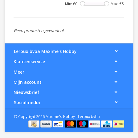
Min: €
0
Max: €
5
Geen producten gevonden!...
Leroux bvba Maxime's Hobby
Klantenservice
Meer
Mijn account
Nieuwsbrief
Socialmedia
© Copyright 2026 Maxime's Hobby - Leroux bvba