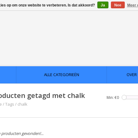
kies op om onze website te verbeteren. Is dat akkoord?
Ja
Nee
Meer 
ALLE CATEGORIEËN
OVER
oducten getagd met chalk
Min: €
0
e
/
Tags
/
chalk
 producten gevonden!...