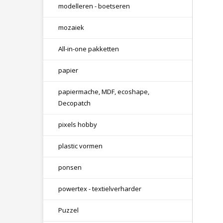
modelleren - boetseren
mozaiek
All-in-one pakketten
papier
papiermache, MDF, ecoshape,
Decopatch
pixels hobby
plastic vormen
ponsen
powertex - textielverharder
Puzzel