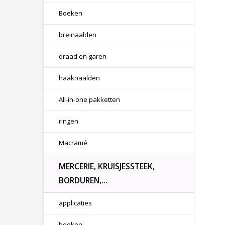
Boeken
breinaalden
draad en garen
haaknaalden
All-in-one pakketten
ringen
Macramé
MERCERIE, KRUISJESSTEEK,
BORDUREN,...
applicaties
boeken