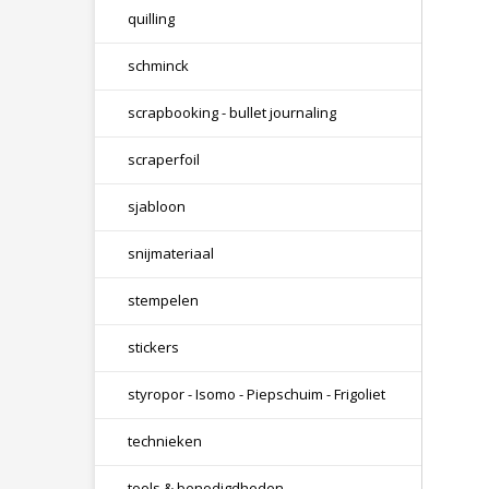
quilling
schminck
scrapbooking - bullet journaling
scraperfoil
sjabloon
snijmateriaal
stempelen
stickers
styropor - Isomo - Piepschuim - Frigoliet
technieken
tools & benodigdheden