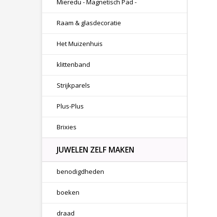
Mieredu - Magnetisch Pad -
Raam & glasdecoratie
Het Muizenhuis
klittenband
Strijkparels
Plus-Plus
Brixies
JUWELEN ZELF MAKEN
benodigdheden
boeken
draad