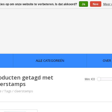
kies op om onze website te verbeteren. Is dat akkoord?
Ja
Nee
Meer 
ALLE CATEGORIEËN
OVER
oducten getagd met
Min: €
0
aerstamps
e
/
Tags
/
claerstamps