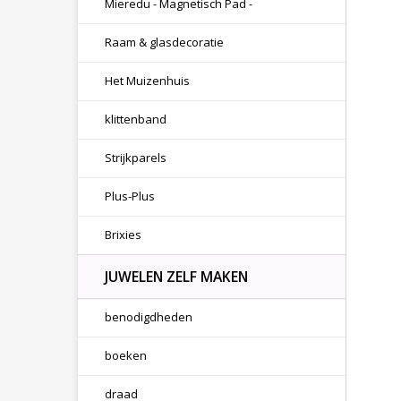
Mieredu - Magnetisch Pad -
Raam & glasdecoratie
Het Muizenhuis
klittenband
Strijkparels
Plus-Plus
Brixies
JUWELEN ZELF MAKEN
benodigdheden
boeken
draad