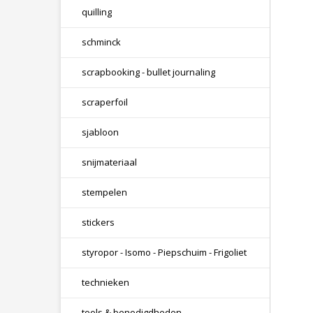
quilling
schminck
scrapbooking - bullet journaling
scraperfoil
sjabloon
snijmateriaal
stempelen
stickers
styropor - Isomo - Piepschuim - Frigoliet
technieken
tools & benodigdheden