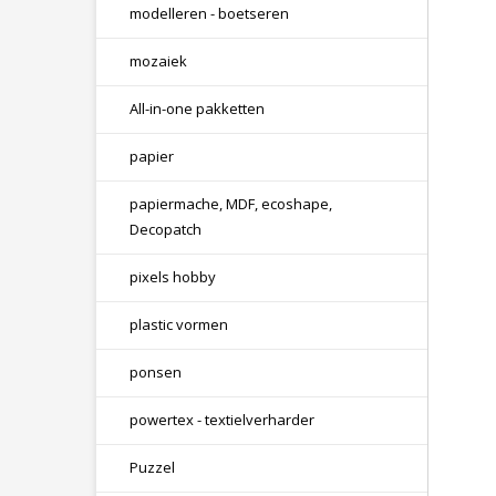
modelleren - boetseren
mozaiek
All-in-one pakketten
papier
papiermache, MDF, ecoshape,
Decopatch
pixels hobby
plastic vormen
ponsen
powertex - textielverharder
Puzzel