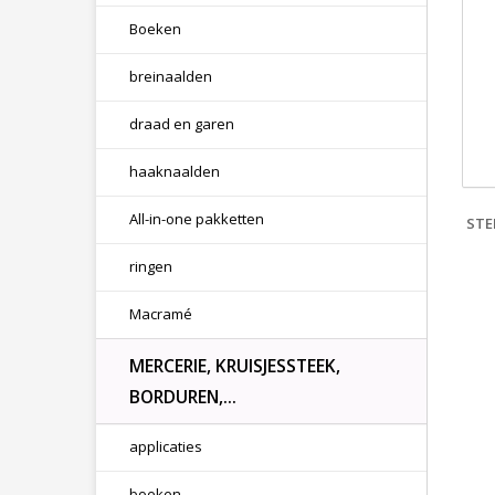
Boeken
breinaalden
draad en garen
haaknaalden
All-in-one pakketten
STE
ringen
Macramé
MERCERIE, KRUISJESSTEEK,
BORDUREN,...
applicaties
boeken