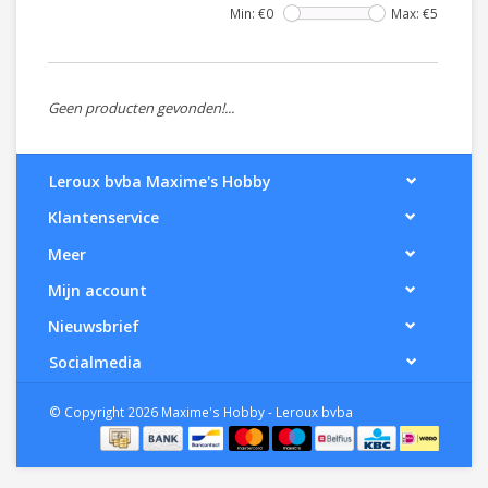
Min: €
0
Max: €
5
Geen producten gevonden!...
Leroux bvba Maxime's Hobby
Klantenservice
Meer
Mijn account
Nieuwsbrief
Socialmedia
© Copyright 2026 Maxime's Hobby - Leroux bvba