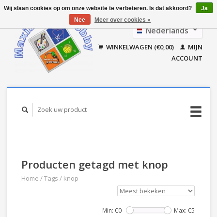
Wij slaan cookies op om onze website te verbeteren. Is dat akkoord?
Ja
Nee
Meer over cookies »
Nederlands
Français
WINKELWAGEN (€0,00)
MIJN
ACCOUNT
Producten getagd met knop
Home
/
Tags
/
knop
Min: €
0
Max: €
5