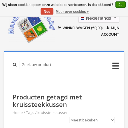
Wij slaan cookies op om onze website te verbeteren. Is dat akkoord?
Ja
Nee
Meer over cookies »
Nederlands
Français
WINKELWAGEN (€0,00)
MIJN
ACCOUNT
Producten getagd met
kruissteekkussen
Home
/
Tags
/
kruissteekkussen