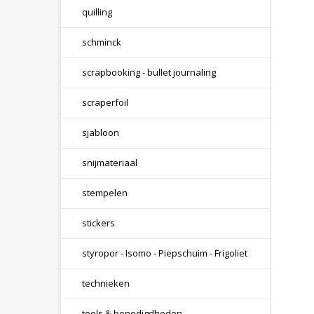
quilling
schminck
scrapbooking - bullet journaling
scraperfoil
sjabloon
snijmateriaal
stempelen
stickers
styropor - Isomo - Piepschuim - Frigoliet
technieken
tools & benodigdheden