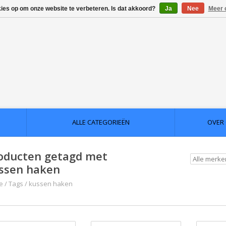
kies op om onze website te verbeteren. Is dat akkoord?
Ja
Nee
Meer 
ALLE CATEGORIEËN
OVER
oducten getagd met
ssen haken
e
/
Tags
/
kussen haken