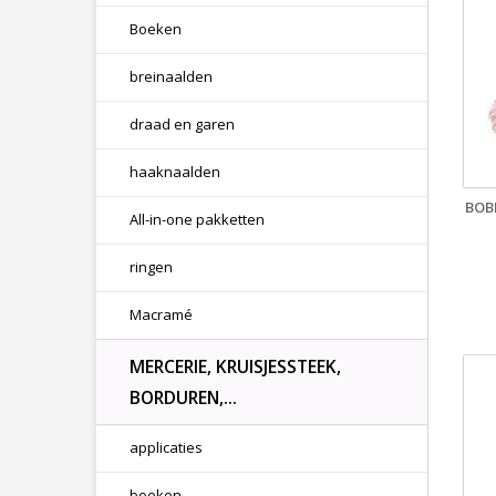
Boeken
breinaalden
draad en garen
haaknaalden
BOB
All-in-one pakketten
ringen
Macramé
MERCERIE, KRUISJESSTEEK,
BORDUREN,...
applicaties
boeken