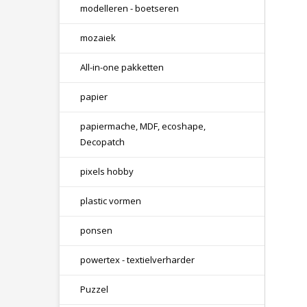
modelleren - boetseren
mozaiek
All-in-one pakketten
papier
papiermache, MDF, ecoshape,
Decopatch
pixels hobby
plastic vormen
ponsen
powertex - textielverharder
Puzzel