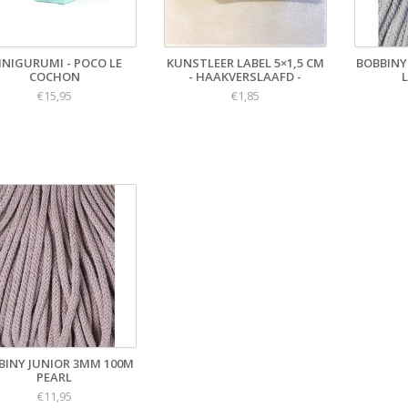
INIGURUMI - POCO LE
KUNSTLEER LABEL 5×1,5 CM
BOBBINY
COCHON
- HAAKVERSLAAFD -
€15,95
€1,85
BINY JUNIOR 3MM 100M
PEARL
€11,95