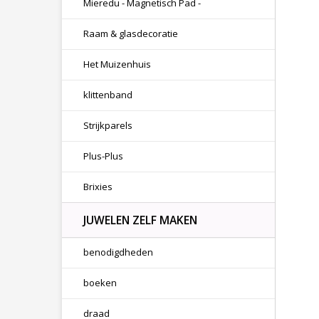
Mieredu - Magnetisch Pad -
Raam & glasdecoratie
Het Muizenhuis
klittenband
Strijkparels
Plus-Plus
Brixies
JUWELEN ZELF MAKEN
benodigdheden
boeken
draad